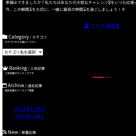
準備はできましたか？私たちはあなたの大胆なチャレンジ🎖をいつも応援
今、この瞬間⏳を大切に、一緒に最高の時間⌛️を過ごしましょう！🥂
サイト運営者
Category
/ カテゴリ
カテゴリからお選びください
Ranking
/ 人気記事
人気記事のランキングです
Archive
/ 過去記事
過去記事をアーカイブ検索
2023年11月
27
2023年10月
2
New
/ 新着記事