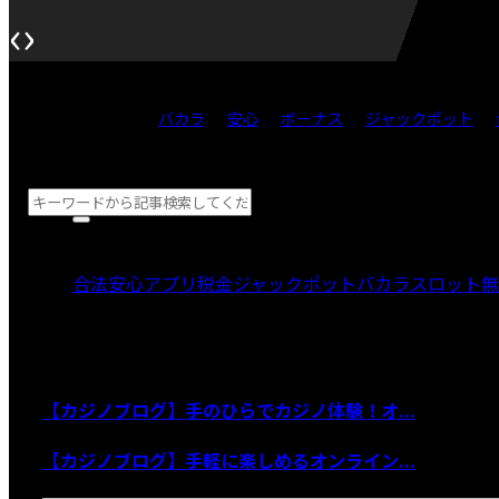
‹
›
急上昇ワー
バカラ
安心
ボーナス
ジャックポット
ド
合法
安心
アプリ
税金
ジャックポット
バカラ
スロット
無
【カジノブログ】手のひらでカジノ体験！オ...
【カジノブログ】手軽に楽しめるオンライン...