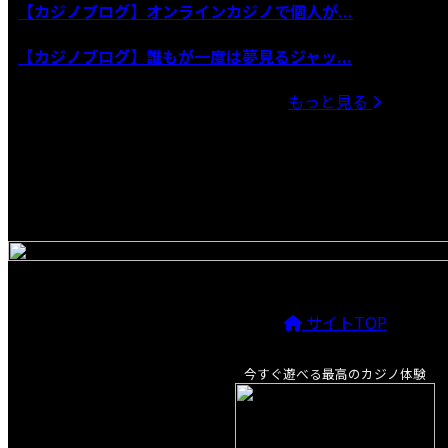
【カジノブログ】オンラインカジノで個人が...
【カジノブログ】誰もが一度は夢見るジャッ...
もっと見る
※当サイトはアフィリエイト広告を
サイトTOP
今すぐ遊べる最高のカジノ体験