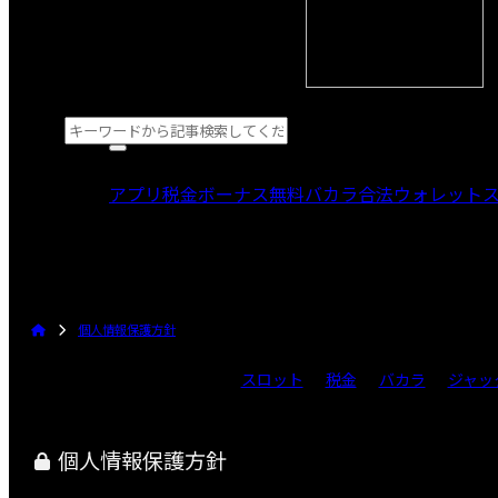
アプリ
税金
ボーナス
無料
バカラ
合法
ウォレット
個人情報保護方針
急上昇ワー
スロット
税金
バカラ
ジャッ
ド
個人情報保護方針