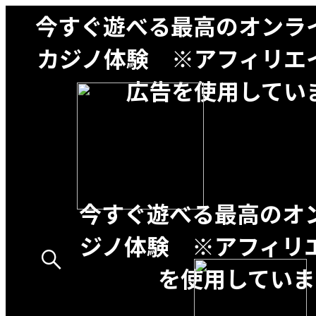
今すぐ遊べる最高のオンラ
カジノ体験 ※アフィリエ
広告を使用してい
今すぐ遊べる最高のオ
ジノ体験 ※アフィリ
を使用していま