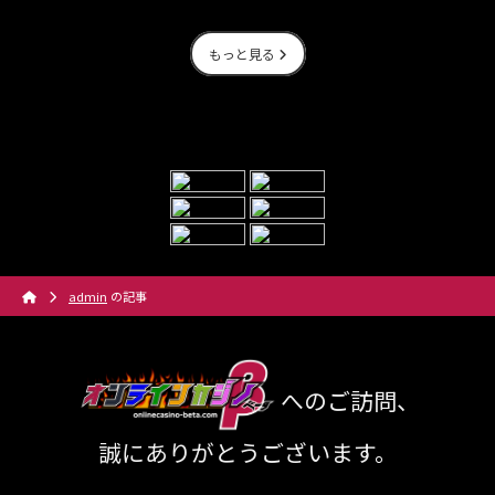
まとめ
ださい。
ンカジ
オンライン
もっと見る
ノ体験が出
し、それと
安全なサイ
全に楽しむ
ンラインカ
ともに更な
す。それぞ
カジノライ
admin
の記事
へのご訪問、
誠にありがとうございます。