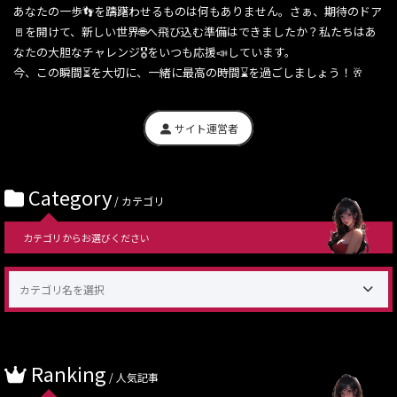
あなたの一歩👣を躊躇わせるものは何もありません。さぁ、期待のドア
🚪を開けて、新しい世界🌐へ飛び込む準備はできましたか？私たちはあ
なたの大胆なチャレンジ🎖をいつも応援📣しています。
今、この瞬間⏳を大切に、一緒に最高の時間⌛️を過ごしましょう！🥂
サイト運営者
Category
/ カテゴリ
カテゴリからお選びください
Ranking
/ 人気記事