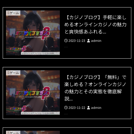
ゲーム
【カジノブログ】手軽に楽し
めるオンラインカジノの魅力
と爽快感あふれる...
2023-11-23
admin
…
ゲーム
【カジノブログ】「無料」で
楽しめる？オンラインカジノ
の魅力とその実態を徹底解
説...
2023-11-22
admin
…
ゲーム