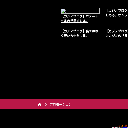
ウォレットには大きく分けて二つのタイプ
ボーナス
が存在します。それが「ホットウォレッ
スがつくも
【カジノブログ
ト」と「コールドウォレット」です。ホッ
は入金を行
しめる、オンライ.
【カジノブログ】ヴァーチ
トウォレットは常にネットに接続している
るものです
2. 
ャルの世界でも本...
ため、取引は瞬時に行うことができます
活用
が、セキュリティ面でのリスクも担ってい
ます。一方、コールドウォレットはネット
デポジッ
【カジノブログ】裏ではな
【カジノブログ
から切断された状態で資金を管理すること
を入金する
く表から完全に見...
ンカジノの世界へ.
から、セキュリティは高いものの取引には
が得られま
時間がかかるという特徴があります。
すれば、
ウォレットの使い方
き、自分に
まずオンラインカジノでウォレットを使用
ンスとなり
3. 
するには、専用のウォレットアドレスを作
スの
成する必要があります。これは銀行口座に
相当し、資金の送受信が可能となります。
ノーデポ
次に、ウォレットに資金を入金し、オンラ
ジノが新
インカジノのアカウントに送金します。ゲ
つの手段で
ームが終わったら賞金はこのアカウントに
するだけ
戻されるので、その後ウォレットから自身
ーでプレイ
4. 
の口座に資金を引き出します。
ウォレットのセキュリテ
の本
ィ対策
フリースピ
ウォレットのセキュリティは非常に重要で
専用のボー
プロモーション
す。不正アクセスがあった場合、資金が盗
ロットを無
まれる可能性があります。そのため、必ず
に、新し
二段階認証を設定し、複雑なパスワードを
にスロッ
設けるなどの基本的なセキュリティ対策を
たいボーナ
5. 
行いましょう。