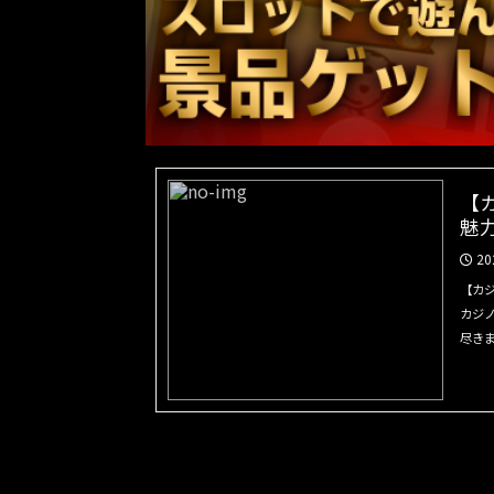
【
魅
20
【カ
カジ
尽き