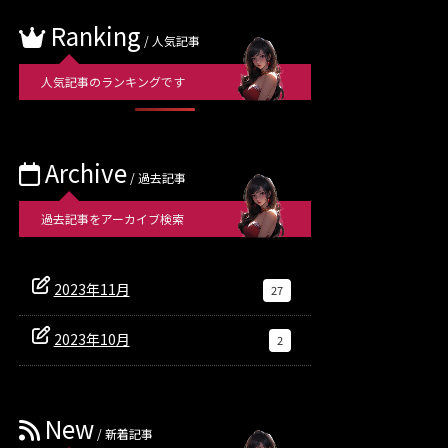
Ranking
/ 人気記事
人気記事のランキングです
Archive
/ 過去記事
過去記事をアーカイブ検索
2023年11月
27
2023年10月
2
New
/ 新着記事