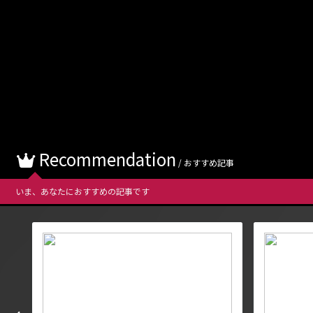
Recommendation
/ おすすめ記事
いま、あなたにおすすめの記事です
‹