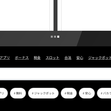
ンカジノ ボーナス【カジノブロ
オンラインカジノ ジャックポ
ラインカジノボーナスの大解剖！
ノブログ】手軽に楽しめるオン
ットと使い方/ オンラインカジ
ノの魅力と爽快感あふれるジャ
ゲームのバリエーション、開放
体験！/ここでは、スリリング
れ、時間を忘れて楽しめる空間で
ぱいのオンラインカジノの世界
、特に注目すべきポイントはな
ます。特にジャックポット狙い
アプリ
ボーナス
税金
スロット
合法
安心
ジャックポッ
もその「ボーナス」。初めてオ
ーの皆さんには必見の情報を掲
ジノを体験する方にとっては、
す。読み進めるうちに、新たな
ナスの存在がゲームへの興奮度を
しみ方や意外な発見があるかも
めてくれます。ここでは、ボー
ん。
オンラインカジノ
類、そのメリットと使い方につい
明していきます。
オンラインカジノは、自宅や外
オンラインカジノボー
も手軽に遊ぶことができるカジ
の種類
ことを指します。パソコンやス
ンカジノのボーナスは、大きく分
ンがあれば、いつでもどこでも
プリ
無料
ジャックポット
税金
安心
バカ
デポジットボーナス」「ノーデポ
で遊ぶことが可能です。また、
ナス」「フリースピンボーナ
ムが用意されているため、自分
があります。それぞれの特徴を
イプのゲームを選ぶことができ
ジャックポットと
自分のプレイスタイルに合ったボ
ぶことが重要です。デポジット
ジャックポットとは、スロット