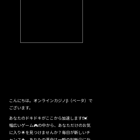
こんにちは。オンラインカジノβ（ベータ）で
ございます。
あなたのドキドキがここから加速します❗️💓
幅広いゲーム🎮の中から、あなただけのお気
に入り🌟を見つけませんか？毎日が新しいチ
ャンス🍀、あなたの運命は一瞬の判断🤔にか