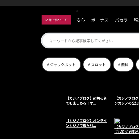
重要な役割を果たすオンラインカジノ/オ
種類別メリ
ンラインカジノというエキサイティングな
ノは幅広い
世界。その中で重要な役割を果たすのが
感にあふ
「ウォレット」です。この記事ではその詳
す。しかし
安心
ボーナス
バカラ
税
急上昇ワード
細を深く掘り下げて見ていきます。
んといって
なぜウォレットが必要な
ンラインカ
のか
このボー
オンラインカジノはインターネット上でで
何倍にも高
きるカジノゲームのことを指し、そのため
ナスの種
には電子マネーや仮想通貨などのデジタル
て詳しく説
1. 
資金を持つことが必要となります。ここで
ナス
重要な役割を果たすのが「ウォレット」の
存在。これは物理的な財布ではなく、デジ
オンライ
ジャックポット
スロット
無料
タル資産を保存して取引を行うための仮想
けると「
的な財布のことを指します。ウォレットを
ジットボー
正しく理解し、使用することがオンライン
ス」の3つ
カジノを楽しむための第一歩となります。
理解し、
ウォレットの種類と特徴
ーナスを選
ウォレットには大きく分けて二つのタイプ
ボーナス
が存在します。それが「ホットウォレッ
スがつくも
【カジノブログ】超初心者
【カジノブログ
ト」と「コールドウォレット」です。ホッ
は入金を行
でも楽しめる！オ...
ンカジノの全知識.
トウォレットは常にネットに接続している
るものです
2. 
ため、取引は瞬時に行うことができます
活用
が、セキュリティ面でのリスクも担ってい
ます。一方、コールドウォレットはネット
デポジッ
【カジノブログ】オンライ
から切断された状態で資金を管理すること
を入金する
ンカジノで得た利...
【カジノブログ
から、セキュリティは高いものの取引には
が得られま
ても遊びで稼げる.
時間がかかるという特徴があります。
すれば、