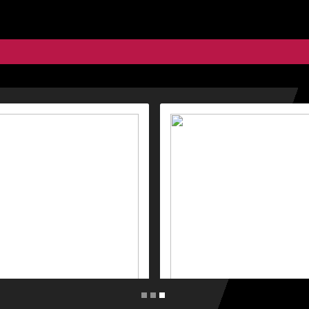
ンカジノ ボーナス【カジノブロ
オンラインカジノ ジャックポ
ラインカジノボーナスの大解剖！
ノブログ】手軽に楽しめるオン