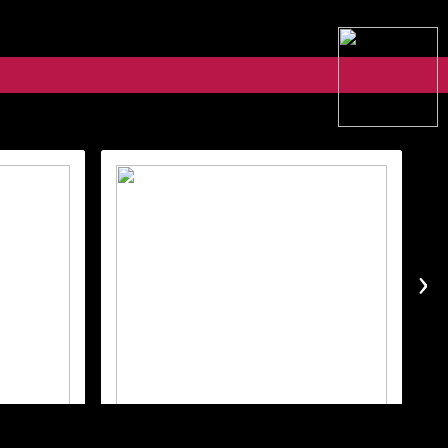
›
ット【カジ
オンラインカジノ 無料【カジノブログ】
ラインカジ
「無料」で楽しめる？オンラインカジノの