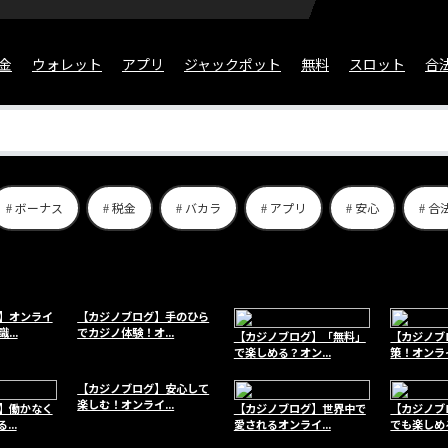
ットと使い方/ オンラインカジ
ノの魅力と爽快感あふれるジャ
ゲームのバリエーション、開放
体験！/ここでは、スリリング
れ、時間を忘れて楽しめる空間で
ぱいのオンラインカジノの世界
、特に注目すべきポイントはな
ます。特にジャックポット狙い
金
ウォレット
アプリ
ジャックポット
無料
スロット
合
もその「ボーナス」。初めてオ
ーの皆さんには必見の情報を掲
ジノを体験する方にとっては、
す。読み進めるうちに、新たな
ナスの存在がゲームへの興奮度を
しみ方や意外な発見があるかも
めてくれます。ここでは、ボー
ん。
オンラインカジノ
類、そのメリットと使い方につい
明していきます。
オンラインカジノは、自宅や外
オンラインカジノボー
も手軽に遊ぶことができるカジ
の種類
ことを指します。パソコンやス
ンカジノのボーナスは、大きく分
ンがあれば、いつでもどこでも
ボーナス
税金
バカラ
アプリ
安心
合
デポジットボーナス」「ノーデポ
で遊ぶことが可能です。また、
ナス」「フリースピンボーナ
ムが用意されているため、自分
があります。それぞれの特徴を
イプのゲームを選ぶことができ
ジャックポットと
自分のプレイスタイルに合ったボ
ぶことが重要です。デポジット
ジャックポットとは、スロット
は、自分の入金額に対してボーナ
デオポーカーなどのゲームで、
ので、ノーデポジットボーナス
な賞金を獲得するための特殊な
】オンライ
【カジノブログ】手のひら
わなくてもボーナスを受け取れ
とを指します。一般的には、特
..
でカジノ体験！オ...
【カジノブログ】「無料」
【カジノブ
。
わせが出ることで勝利となり、
デポジットボーナスの
で楽しめる？オン...
策！オンライ
を手に入れることができます。
方法
オンラインカジノ
ャックポットの体
トボーナスは、ある一定額の資金
【カジノブログ】安心して
と、その額に見合ったボーナス
オンラインカジノでは、現実の
楽しむ！オンライ...
】働かなく
【カジノブログ】世界中で
【カジノブ
す。このボーナスをうまく活用
じようにジャックポットを狙う
..
愛されるオンライ...
でも楽しめる
より多くのゲームを試すことがで
ます。インターネット上でプレ