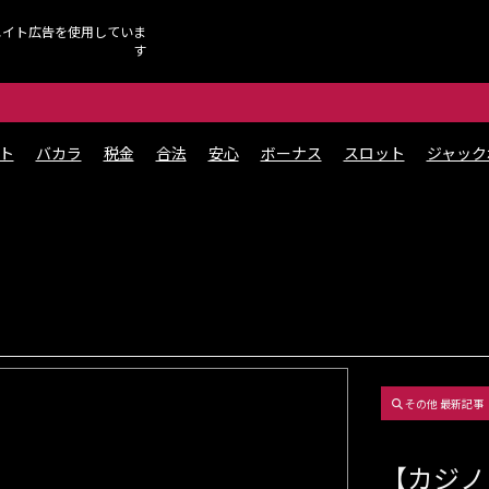
エイト広告を使用していま
す
ト
バカラ
税金
合法
安心
ボーナス
スロット
ジャック
その他 最新記事
【カジノ