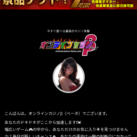
今すぐ遊べる最高のカジノ体験
こんばんは。オンラインカジノβ（ベータ）でございます。
あなたのドキドキがここから加速します❗️💓
幅広いゲーム🎮の中から、あなただけのお気に入り🌟を見つけません
か？毎日が新しいチャンス🍀、あなたの運命は一瞬の判断🤔にかかって