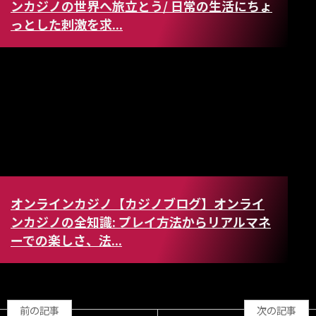
ンカジノの世界へ旅立とう/ 日常の生活にちょ
っとした刺激を求...
オンラインカジノ【カジノブログ】オンライ
ンカジノの全知識: プレイ方法からリアルマネ
ーでの楽しさ、法...
前の記事
次の記事