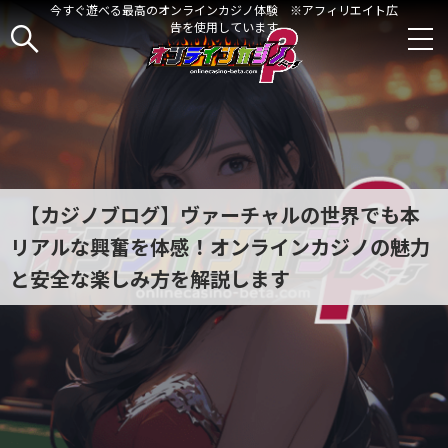
今すぐ遊べる最高のオンラインカジノ体験 ※アフィリエイト広
告を使用しています
【カジノブログ】ヴァーチャルの世界でも本
リアルな興奮を体感！オンラインカジノの魅力
と安全な楽しみ方を解説します