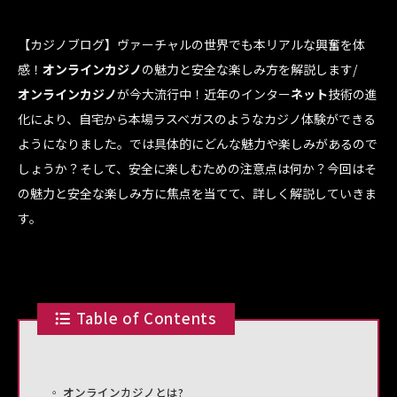
【カジノブログ】ヴァーチャルの世界でも本リアルな興奮を体
感！
オンラインカジノ
の魅力と安全な楽しみ方を解説します/
オンラインカジノ
が今大流行中！近年のインター
ネット
技術の進
化により、自宅から本場ラスベガスのようなカジノ体験ができる
ようになりました。では具体的にどんな魅力や楽しみがあるので
しょうか？そして、安全に楽しむための注意点は何か？今回はそ
の魅力と安全な楽しみ方に焦点を当てて、詳しく解説していきま
す。
Table of Contents
オンラインカジノとは?