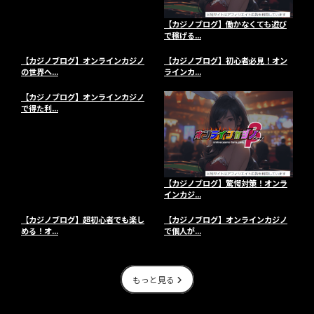
を楽しむ方法について提案します。安全に
ウォレットには大きく分けて二つのタイプ
遊ぶことが大事です。オンラインカジノな
ノは幅広いゲームのバリエーション、開放
プレイするための基本的な姿勢や、トラブ
が存在します。それが「ホットウォレッ
らではの楽しみ方、そして生活スタイルを
感にあふれ、時間を忘れて楽しめる空間で
ルを避けるためのポイントなどについての
【カジノブログ】働かなくても遊び
ト」と「コールドウォレット」です。ホッ
送るためのヒントが少しでも皆さんの参考
す。しかし、特に注目すべきポイントはな
説明と、プレイヤー自身が情報を吟味する
で稼げる...
トウォレットは常にネットに接続している
になれば幸いです。今日はここまで。次回
んといってもその「ボーナス」。初めてオ
ことの重要性についても触れます。
ため、取引は瞬時に行うことができます
のブログでは、実際のゲームプレイの様子
4. 海外で合法化されているオ
ンラインカジノを体験する方にとっては、
【カジノブログ】オンラインカジノ
【カジノブログ】初心者必見！オン
が、セキュリティ面でのリスクも担ってい
を紹介しますので、楽しみにしていてくだ
ンラインカジノの事例
このボーナスの存在がゲームへの興奮度を
の世界へ...
ラインカ...
ます。一方、コールドウォレットはネット
さいね。
何倍にも高めてくれます。ここでは、ボー
世界では多くの国でオンラインカジノが合
から切断された状態で資金を管理すること
ナスの種類、そのメリットと使い方につい
法化されています。そのような国々の事例
から、セキュリティは高いものの取引には
【カジノブログ】オンラインカジノ
て詳しく説明していきます。
を挙げつつ、なぜオンラインカジノが合法
時間がかかるという特徴があります。
1. オンラインカジノボーナス
で得た利...
化されているのか、それぞれの国での合法
ウォレットの使い方
の種類
化の経緯や利点、法制度などについて詳し
まずオンラインカジノでウォレットを使用
オンラインカジノのボーナスは、大きく分
く説明します。また、その法制度の特徴か
するには、専用のウォレットアドレスを作
けると「デポジットボーナス」「ノーデポ
ら日本に適用する可能性も考察します。
成する必要があります。これは銀行口座に
5. オンラインカジノの合法化
ジットボーナス」「フリースピンボーナ
オンラインカジノ ジャックポット【カジ
相当し、資金の送受信が可能となります。
が日本に及ぼす影響
ス」の3つがあります。それぞれの特徴を
ノブログ】手軽に楽しめるオンラインカジ
次に、ウォレットに資金を入金し、オンラ
理解し、自分のプレイスタイルに合ったボ
最後に、もし日本でオンラインカジノが合
ノの魅力と爽快感あふれるジャックポット
【カジノブログ】驚愕対策！オンラ
インカジノのアカウントに送金します。ゲ
ーナスを選ぶことが重要です。デポジット
法化された場合の影響について予測しま
体験！/ここでは、スリリングで興奮いっ
インカジ...
ームが終わったら賞金はこのアカウントに
ボーナスは、自分の入金額に対してボーナ
す。経済的な利益はもちろん、ギャンブル
ぱいのオンラインカジノの世界をご紹介し
戻されるので、その後ウォレットから自身
スがつくもので、ノーデポジットボーナス
依存症への対策や、社会の誤解や偏見につ
ます。特にジャックポット狙いのプレイヤ
の口座に資金を引き出します。
【カジノブログ】超初心者でも楽し
【カジノブログ】オンラインカジノ
は入金を行わなくてもボーナスを受け取れ
いて考え、合法化に向けたステップとして
ウォレットのセキュリティ対
ーの皆さんには必見の情報を掲載していま
める！オ...
で個人が...
るものです。
何が必要なのかを論じます。これらを全て
策
す。読み進めるうちに、新たなカジノの楽
2. デポジットボーナスの活用
お読みいただくことで、日本におけるオン
しみ方や意外な発見があるかもしれませ
ウォレットのセキュリティは非常に重要で
方法
ラインカジノの合法性について深い理解を
ん。
す。不正アクセスがあった場合、資金が盗
デポジットボーナスは、ある一定額の資金
オンラインカジノとは
得られることでしょう。そして、その知識
まれる可能性があります。そのため、必ず
を入金すると、その額に見合ったボーナス
もっと見る
を胸にオンラインカジノを安全に楽しみ、
オンラインカジノは、自宅や外出先からで
二段階認証を設定し、複雑なパスワードを
が得られます。このボーナスをうまく活用
合法化に向けた議論を進めるための一助と
も手軽に遊ぶことができるカジノゲームの
設けるなどの基本的なセキュリティ対策を
すれば、より多くのゲームを試すことがで
なれば幸いです。
ことを指します。パソコンやスマートフォ
行いましょう。
き、自分に合ったゲームを見つけ出すチャ