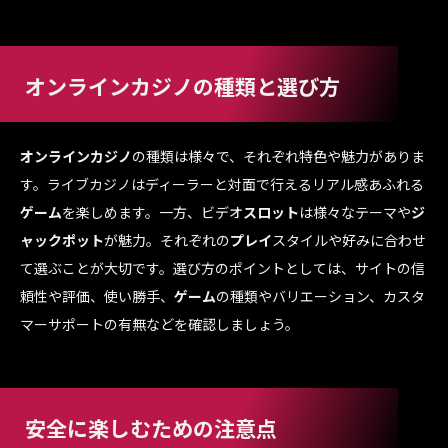
オンラインカジノ
の種類と選び方
オンラインカジノ
の種類は様々で、それぞれ特色や魅力がありま
す。ライブカジノはディーラーと対面で行えるリアル感あふれる
ゲーム
を楽しめます。一方、ビデオ
スロット
は様々なテーマや
ジ
ャックポット
が魅力。それぞれの
プレイ
スタイルや好みに合わせ
て選ぶことが大切です。選び方のポイントとしては、サイトの信
頼性や評価、使い勝手、
ゲーム
の種類やバリエーション、カスタ
マーサポートの有無などを確認しましょう。
安全に楽しむための注意点