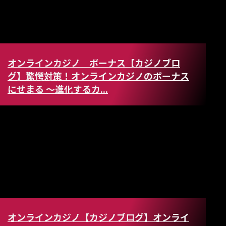
オンラインカジノ ボーナス【カジノブロ
グ】驚愕対策！オンラインカジノのボーナス
にせまる ～進化するカ...
オンラインカジノ【カジノブログ】オンライ