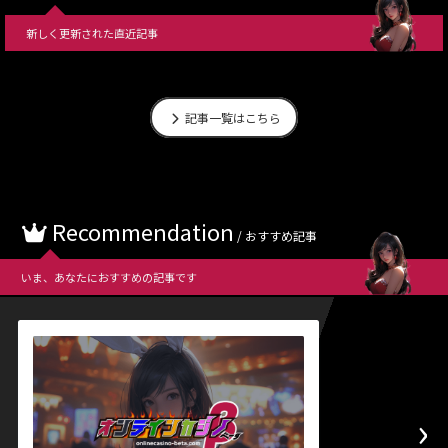
新しく更新された直近記事
記事一覧はこちら
Recommendation
/ おすすめ記事
いま、あなたにおすすめの記事です
‹
›