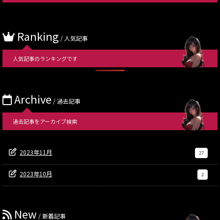
Ranking
/ 人気記事
人気記事のランキングです
Archive
/ 過去記事
過去記事をアーカイブ検索
2023年11月
27
2023年10月
2
New
/ 新着記事