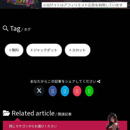
Tag
/ タグ
無料
ジャックポット
スロット
あなたからこの記事をシェアしてください
Related article
/ 関連記事
同じカテゴリからお選びください