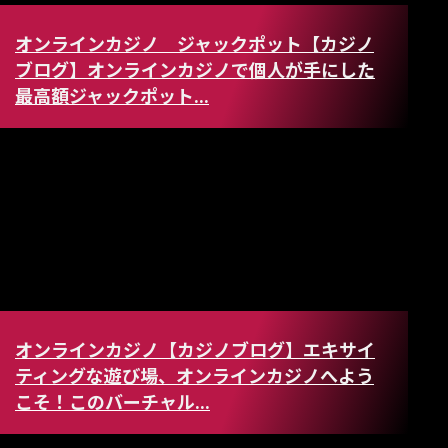
オンラインカジノ ジャックポット【カジノ
ブログ】オンラインカジノで個人が手にした
最高額ジャックポット...
オンラインカジノ【カジノブログ】エキサイ
ティングな遊び場、オンラインカジノへよう
こそ！このバーチャル...