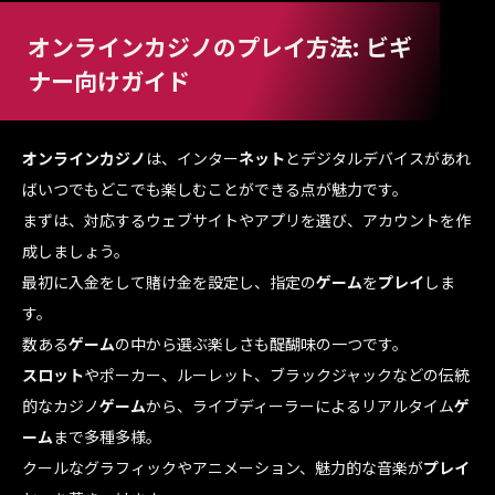
オンラインカジノ
の
プレイ
方法: ビギ
ナー向けガイド
オンラインカジノ
は、インター
ネット
とデジタルデバイスがあれ
ばいつでもどこでも楽しむことができる点が魅力です。
まずは、対応するウェブサイトやアプリを選び、アカウントを作
成しましょう。
最初に入金をして賭け金を設定し、指定の
ゲーム
を
プレイ
しま
す。
数ある
ゲーム
の中から選ぶ楽しさも醍醐味の一つです。
スロット
やポーカー、ルーレット、ブラックジャックなどの伝統
的なカジノ
ゲーム
から、ライブディーラーによるリアルタイム
ゲ
ーム
まで多種多様。
クールなグラフィックやアニメーション、魅力的な音楽が
プレイ