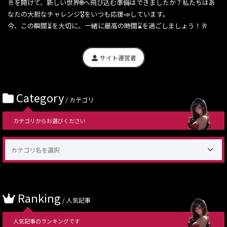
🚪を開けて、新しい世界🌐へ飛び込む準備はできましたか？私たちはあ
なたの大胆なチャレンジ🎖をいつも応援📣しています。
今、この瞬間⏳を大切に、一緒に最高の時間⌛️を過ごしましょう！🥂
サイト運営者
Category
/ カテゴリ
カテゴリからお選びください
Ranking
/ 人気記事
人気記事のランキングです