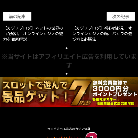
前の記事
次の記事
【カジノブログ】ネットの世界の
【カジノブログ】初心者必見！オ
百花繚乱！オンラインカジノの魅
ンラインカジノの顔、バカラの遊
力を徹底解説！
び方と必勝法
※当サイトはアフィリエイト広告を利用していま
す
今すぐ遊べる最高のカジノ体験