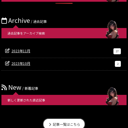
Archive
/ 過去記事
過去記事をアーカイブ検索
2023年11月
27
2023年10月
2
New
/ 新着記事
新しく更新された直近記事
記事一覧はこちら