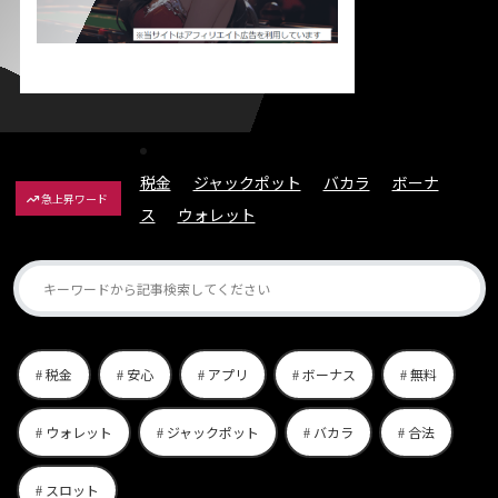
オンラインカジノ 無料【カジノブログ】
働かなくても遊びで稼げる？オンラインカ
ジノでギャンブル生活スタートガイド/ 日
常生活が自由自在であれば、24時間、いつ
でも好きな時に遊んで稼げる仕事があった
らどうでしょうか？「それって働いてない
じゃない？」と思われるかもしれません
が、オンラインカジノはまさにそのような
税金
ジャックポット
バカラ
ボーナ
働き方を可能にします。無料で遊べて、か
急上昇ワード
つリアルマネーゲームも楽しめる世界が広
ス
ウォレット
がっています。
無料β版でオンラインカジノ
を体験
オンラインカジノは、スマホやタブレッ
ト、パソコンなどで、いつでもどこでも楽
しむことができます。多くのサイトでは無
料版も提供されており、初心者でも気軽に
オンラインカジノ 合法【カジノブログ】
始めることができます。無料版であれば、
世界中で愛されるオンラインカジノの合法
リスクなくカジノゲームの操作方法を覚え
税金
安心
アプリ
ボーナス
無料
性について徹底解説！日本でも安心してプ
たり、自分の適性を探ったりすることがで
レイできるのか？/オンラインカジノ界の
きます。また、実際のベットを行う前に自
垣根が日本でも少しずつ取り払われつつあ
分の戦略を検証するための実験の場でもあ
りますが、程度の差こそあれ、日本におい
ウォレット
ジャックポット
バカラ
合法
ります。
てもカジノゲームへの風当たりは強いもの
会員登録をして本間のオンラ
があります。本記事では、オンラインカジ
インカジノを楽しむ
ノの合法性について解説します。様々な視
スロット
オンラインカジノで遊ぶには、まずは会員