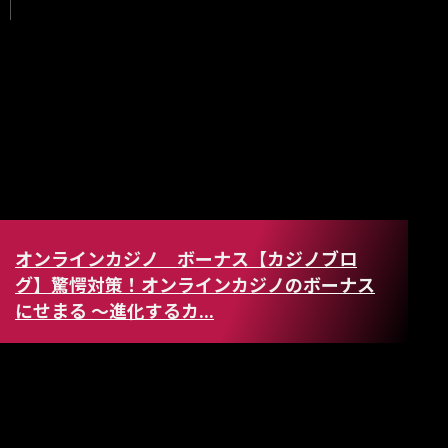
オンラインカジノ ボーナス【カジノブロ
グ】驚愕対策！オンラインカジノのボーナス
にせまる ～進化するカ...