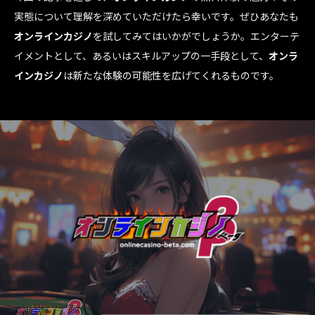
実態について理解を深めていただけたら幸いです。ぜひあなたも
オンラインカジノ
を試してみてはいかがでしょうか。エンターテ
イメントとして、あるいはスキルアップの一手段として、
オンラ
インカジノ
は新たな体験の可能性を広げてくれるものです。