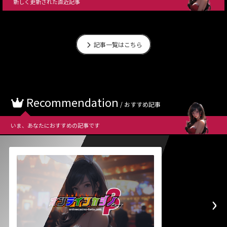
新しく更新された直近記事
記事一覧はこちら
Recommendation
/ おすすめ記事
いま、あなたにおすすめの記事です
‹
›