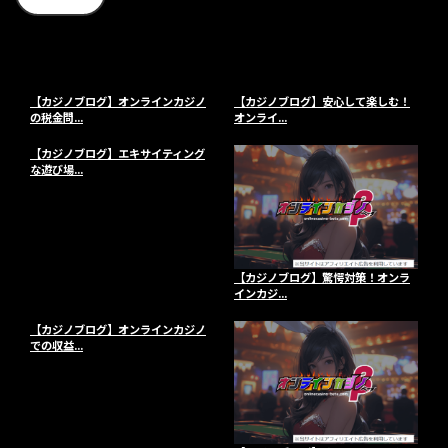
点から見ることで、日本におけるオンライ
登録が必要です。登録自体は簡単で、5分
ンカジノの合法化についての理解を深めて
もあれば完了するはずです。登録後は入金
いただけることでしょう。
を行い、本間のカジノゲームを楽しむこと
1. オンラインカジノの合法性
ができます。多数のゲームが提供されてお
について
り、ルーレットやスロット、ポーカーなど
最初にオンラインカジノの合法性について
の遊び方もそれぞれ異なり、一晩中遊ぶの
説明します。具体的には、オンラインカジ
【カジノブログ】オンラインカジノ
【カジノブログ】安心して楽しむ！
も楽しいです。その上、リアルマネーゲー
ノが合法となる条件、禁止されているケー
の税金問...
オンライ...
オンラインカジノ ウォレット【カジノブ
ムで勝つとリアルな賞金を手に入れること
ス、各国の法律の違いなどを触れていきま
ログ】新時代のゲーム体験！ウォレットが
ができます。
す。さらに、ユーザー自身が法律を理解し
安全性と信頼性について
重要な役割を果たすオンラインカジノ/オ
【カジノブログ】エキサイティング
遵守することの重要性についても述べま
ンラインカジノというエキサイティングな
な遊び場...
オンラインカジノは、一見すると安全性に
す。
世界。その中で重要な役割を果たすのが
疑問を持つ人もいるかもしれません。しか
2. オンラインカジノが日本で
「ウォレット」です。この記事ではその詳
し、多くのオンラインカジノは厳重なセキ
は違法となる理由
細を深く掘り下げて見ていきます。
ュリティ対策を取っており、個人情報を保
次に、日本におけるオンラインカジノが違
なぜウォレットが必要なのか
護しています。また、信頼性も高いです。
法となる理由を掘り下げていきます。その
オンラインカジノはインターネット上でで
リアルマネーゲームの結果は公正なランダ
主な理由として刑法や風営法による規制が
きるカジノゲームのことを指し、そのため
ムナンバージェネレーターによって決ま
あること、そしてこれらの法律により何が
【カジノブログ】驚愕対策！オンラ
には電子マネーや仮想通貨などのデジタル
り、単純な運だけでなく、策略や技術も結
罰せられるのかについて詳しく解説しま
インカジ...
資金を持つことが必要となります。ここで
果に影響します。
す。同時に、これらの法律がどのように解
リアルマネーゲームにおける
重要な役割を果たすのが「ウォレット」の
釈されるかについても考察します。
注意点
【カジノブログ】オンラインカジノ
存在。これは物理的な財布ではなく、デジ
3. 日本で安全にオンラインカ
での収益...
タル資産を保存して取引を行うための仮想
オンラインカジノの楽しみ方は人それぞれ
ジノを楽しむ方法
的な財布のことを指します。ウォレットを
ですが、ギャンブル依存症に陥らないよ
オンラインカジノは法律のギャップを突く
正しく理解し、使用することがオンライン
う、自分自身のペースを守ることが大切で
オンラインカジノ ボーナス【カジノブロ
形で楽しまれることが多いです。そこで、
カジノを楽しむための第一歩となります。
す。一つのゲームに固執せず、自分の予算
グ】オンラインカジノボーナスの大解剖！
法律を遵守しつつ日本でオンラインカジノ
ウォレットの種類と特徴
内で楽しむこと、無理なく適度なペースで
種類別メリットと使い方/ オンラインカジ
を楽しむ方法について提案します。安全に
ウォレットには大きく分けて二つのタイプ
遊ぶことが大事です。オンラインカジノな
ノは幅広いゲームのバリエーション、開放
プレイするための基本的な姿勢や、トラブ
が存在します。それが「ホットウォレッ
らではの楽しみ方、そして生活スタイルを