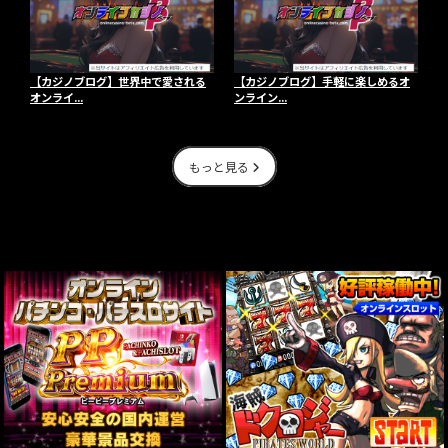
3. ノーデポジットボーナスの
ムが用意されているため、自分の好きなタ
ウォレットなしでオンラインカジノを楽し
特徴
オンラインカジノ 無料【カジノブログ】
イプのゲームを選ぶことができます。
むことは現在ではほぼ不可能と言われてい
「無料」で楽しめる？オンラインカジノの
ノーデポジットボーナスは、オンラインカ
ジャックポットとは
ます。資金の管理方法としてカジノのサイ
魅力とその実態を徹底解説！/オンライン
ジノが新規プレイヤーを魅了するための一
ジャックポットとは、スロットマシンやビ
ト内で行う方式も存在しますが、ウォレッ
カジノは手軽に遊べる娯楽の一つとして、
つの手段です。入金を必要とせず、登録を
デオポーカーなどのゲームで、非常に高額
トを使用する利点としては、一元管理でき
多くの人から注目を集めています。しか
するだけでボーナスがもらえ、リアルマネ
【カジノブログ】世界中で愛される
【カジノブログ】手軽に楽しめるオ
な賞金を獲得するための特殊なモードのこ
るため視覚的にも分かりやすく、またセキ
し、「本当に無料で遊べるの？」と疑問に
ーでプレイすることができます。
オンライ...
ンライン...
とを指します。一般的には、特定の組み合
ュリティ対策も自分で行えるので安心で
4. フリースピンボーナスの本
思う方も多いことでしょう。この記事で
わせが出ることで勝利となり、特大の賞金
す。以上、ウォレットとオンラインカジノ
質
は、オンラインカジノの無料体験の魅力や
を手に入れることができます。
の深い繋がりについて解説しました。オン
その実態、そして無料で遊べる具体的なカ
フリースピンボーナスは、スロットマシン
オンラインカジノでのジャッ
ラインカジノで賢く楽しむためには、ウォ
ジノゲームを深堀りしていきます。
専用のボーナスで、指定された回数だけス
クポットの体験
無料で楽しめるオンラインカ
もっと見る
レットの理解が必要不可欠です。その使い
ロットを無料で回すことができます。特
オンラインカジノでは、現実のカジノと同
ジノの魅力
方や管理方法を覚え、安心してゲームを楽
に、新しいゲームを試したい場合や、頻繁
じようにジャックポットを狙うことができ
しんでください。
オンラインカジノは、無料で利用可能な点
にスロットをプレイする方には大変ありが
ます。インターネット上でプレイすること
がその一つの魅力です。これにより「カジ
たいボーナスです。
により、一般的なカジノよりも低いコスト
5. ボーナスを上手に活用しよ
ノゲームに触れたことがない初心者でも、
で楽しむことができます。特に、数百万円
う
リスクなく試すことができる」、「自分の
や数億円にものぼるジャックポットを一瞬
スキルを試すために無料の試遊が行える」
ボーナスは、オンラインカジノで楽しみな
オンラインカジノ バカラ【カジノブロ
の運で手に入れることができるのが魅力で
など、ユーザーに多大な利便性を提供して
がら利益を増やすための大きな要素です。
グ】未経験者でも楽しめる！バカラの魅力
す。
います。さらに無料でプレイすることによ
しかし、ボーナスにはそれぞれのルールや
ジャックポットを狙うための
とオンラインカジノでのプレイ方法/オン
り、新しいゲームや戦略など、自分がまだ
条件があるので、ここで明示された内容を
コツ
ラインカジノであれば、自宅で気軽に楽し
知らない面白さを発見するチャンスも広が
しっかり理解することが重要です。また、
むことができます。その中でも人気の高い
ジャックポットを狙うためのコツは、まず
ります。
自分に合ったボーナスを活用して、より楽
ゲームが「バカラ」です。初めての人でも
自分に合ったゲームを選ぶことです。自分
無料でオンラインカジノを利
しいオンラインカジノライフを送りましょ
簡単に楽しむことができるバカラの魅力
が得意とするゲームをプレイし、確率やル
用するには
う。
と、オンラインカジノでのプレイ方法を一
ールを理解することが重要です。次に、安
では、「無料でオンラインカジノを利用す
緒に学んでいきましょう。
全なオンラインカジノを選ぶことも大切で
るにはどうすればいいの？」という疑問が
1.バカラの基本ルールとは
す。信頼性やサービスの質、利用条件を確
浮かんでくるでしょう。基本的にはオンラ
バカラは、カジノゲームの中でも特に扱い
認し、自分に適したカジノを選ぶと良いで
インカジノのサイトに訪れてアカウントを