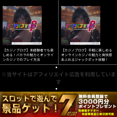
【カジノブログ】未経験者でも楽
【カジノブログ】手軽に楽しめる
しめる！バカラの魅力とオンライ
オンラインカジノの魅力と爽快感
ンカジノでのプレイ方法
あふれるジャックポット体験！
※当サイトはアフィリエイト広告を利用していま
す