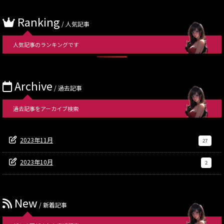
Ranking
/ 人気記事
人気記事のランキングです
Archive
/ 過去記事
過去記事をアーカイブ検索
2023年11月
27
2023年10月
2
New
/ 新着記事