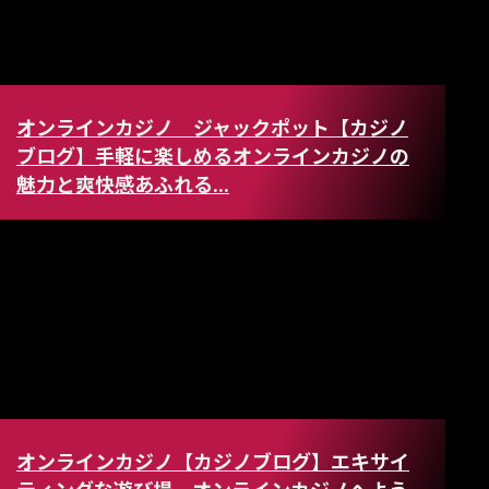
オンラインカジノ ジャックポット【カジノ
ブログ】手軽に楽しめるオンラインカジノの
魅力と爽快感あふれる...
オンラインカジノ【カジノブログ】エキサイ