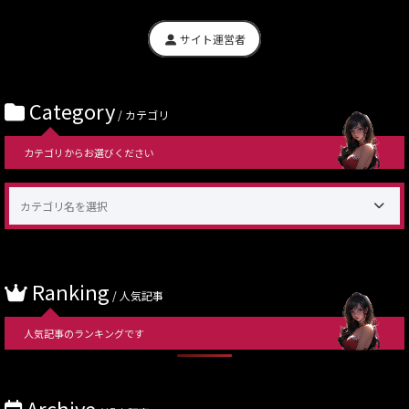
サイト運営者
Category
/ カテゴリ
カテゴリからお選びください
Ranking
/ 人気記事
人気記事のランキングです
Archive