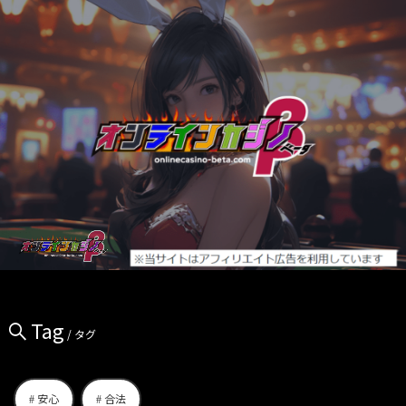
Tag
/ タグ
安心
合法