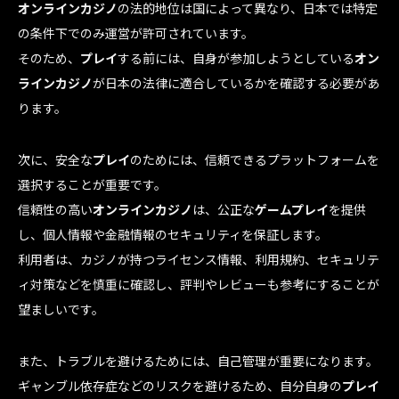
オンラインカジノ
の法的地位は国によって異なり、日本では特定
の条件下でのみ運営が許可されています。
そのため、
プレイ
する前には、自身が参加しようとしている
オン
ラインカジノ
が日本の法律に適合しているかを確認する必要があ
ります。
次に、安全な
プレイ
のためには、信頼できるプラットフォームを
選択することが重要です。
信頼性の高い
オンラインカジノ
は、公正な
ゲーム
プレイ
を提供
し、個人情報や金融情報のセキュリティを保証します。
利用者は、カジノが持つライセンス情報、利用規約、セキュリテ
ィ対策などを慎重に確認し、評判やレビューも参考にすることが
望ましいです。
また、トラブルを避けるためには、自己管理が重要になります。
ギャンブル依存症などのリスクを避けるため、自分自身の
プレイ