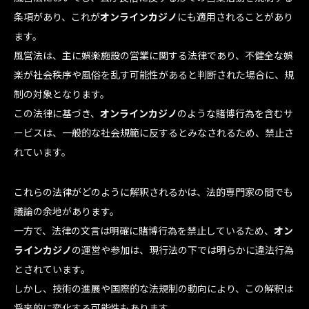
条項があり、これが
オンラインカジノ
にも適用されることがあり
ます。
風営法は、主に娯楽施設の営業に関する法律であり、不健全な娯
楽が社会秩序や風俗を乱す可能性があると判断された場合に、規
制の対象となります。
この法律に基づき、
オンラインカジノ
のような賭博行為を含むサ
ービスは、一般的な社会規範に反するとみなされるため、禁止さ
れています。
これらの法律がどのように解釈されるかは、法的専門家の間でも
議論の余地があります。
一方で、法律の文言は明確に賭博行為を禁止しているため、
オン
ラインカジノ
の運営や参加は、現行法の下では明らかに違法行為
とされています。
しかし、技術の進展や国際的な法規制の動向により、この解釈は
将来的に変化する可能性もあります。