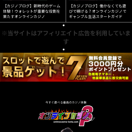
【カジノブログ】新時代のゲーム
【カジノブログ】働かなくても遊
体験！ウォレットが重要な役割を
びで稼げる？オンラインカジノで
果たすオンラインカジノ
ギャンブル生活スタートガイド
※当サイトはアフィリエイト広告を利用していま
す
今すぐ遊べる最高のカジノ体験