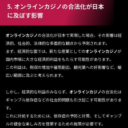
5.
オンラインカジノ
の合法化が日本
に及ぼす影響
オンラインカジノ
の合法化が日本で実現した場合、その影響は経
済的、社会的、法律的な多面的な観点から予測されます。
まず、経済的な面では、新たな産業としての
オンラインカジノ
が
国内市場に大きな経済的利益をもたらす可能性があります。
この利益は、税収の増加や雇用創出、観光業への好影響など、幅
広い範囲に及ぶと考えられます。
しかし、経済的な利益のみならず、
オンラインカジノ
の合法化は
ギャンブル依存症などの社会的問題も引き起こす可能性がありま
す。
これに対処するためには、依存症の予防と対策、そしてギャンブ
ルの健全な楽しみ方を啓蒙するための施策が必要です。