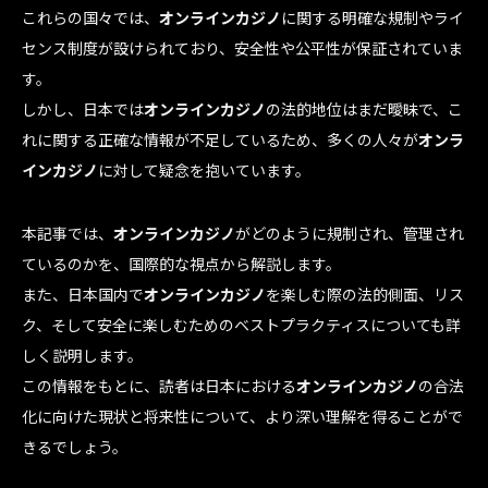
これらの国々では、
オンラインカジノ
に関する明確な規制やライ
センス制度が設けられており、安全性や公平性が保証されていま
す。
しかし、日本では
オンラインカジノ
の法的地位はまだ曖昧で、こ
れに関する正確な情報が不足しているため、多くの人々が
オンラ
インカジノ
に対して疑念を抱いています。
本記事では、
オンラインカジノ
がどのように規制され、管理され
ているのかを、国際的な視点から解説します。
また、日本国内で
オンラインカジノ
を楽しむ際の法的側面、リス
ク、そして安全に楽しむためのベストプラクティスについても詳
しく説明します。
この情報をもとに、読者は日本における
オンラインカジノ
の合法
化に向けた現状と将来性について、より深い理解を得ることがで
きるでしょう。