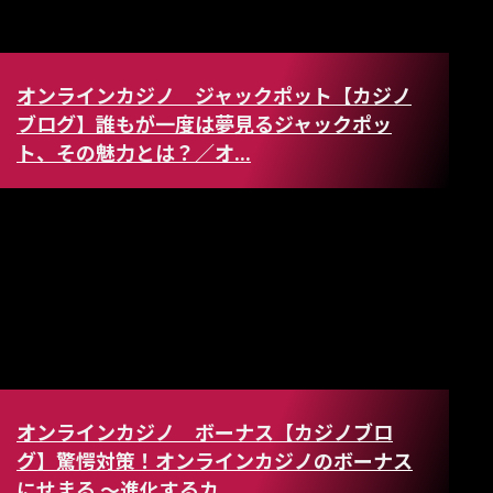
オンラインカジノ ジャックポット【カジノ
ブログ】誰もが一度は夢見るジャックポッ
ト、その魅力とは？／オ...
オンラインカジノ ボーナス【カジノブロ
グ】驚愕対策！オンラインカジノのボーナス
にせまる ～進化するカ...