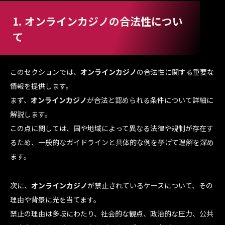
1.
オンラインカジノ
の合法性につい
て
このセクションでは、
オンラインカジノ
の合法性に関する重要な
情報を提供します。
まず、
オンラインカジノ
が合法と認められる条件について詳細に
解説します。
この点に関しては、国や地域によって異なる法律や規制が存在す
るため、一般的なガイドラインと具体的な例を挙げて理解を深め
ます。
次に、
オンラインカジノ
が禁止されているケースについて、その
理由や背景に光を当てます。
禁止の理由は多岐にわたり、社会的な観点、政治的な圧力、公共