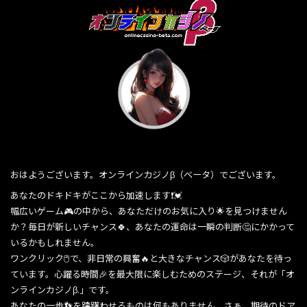
おはようございます。オンラインカジノβ（ベータ）でございます。
あなたのドキドキがここから加速します❗️💓
幅広いゲーム🎮の中から、あなただけのお気に入り🌟を見つけません
か？毎日が新しいチャンス🍀、あなたの運命は一瞬の判断🤔にかかって
いるかもしれません。
ワンクリック🖱で、非日常の興奮🔥と大きなチャンス🎲があなたを待っ
ています。心躍る時間🎉を最大限に楽しむためのステージ、それが「オ
ンラインカジノβ.」です。
あなたの一歩👣を躊躇わせるものは何もありません。さぁ、期待のドア