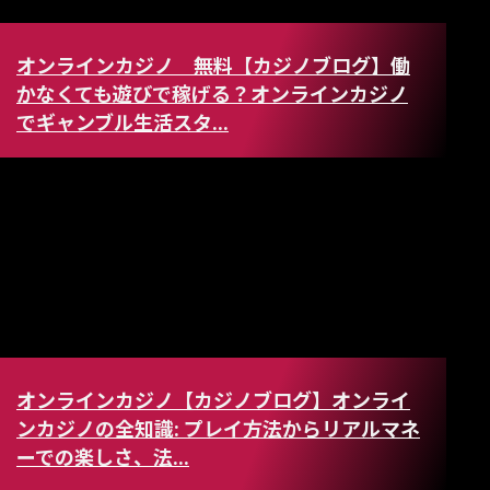
オンラインカジノ 無料【カジノブログ】働
かなくても遊びで稼げる？オンラインカジノ
でギャンブル生活スタ...
オンラインカジノ【カジノブログ】オンライ
ンカジノの全知識: プレイ方法からリアルマネ
ーでの楽しさ、法...