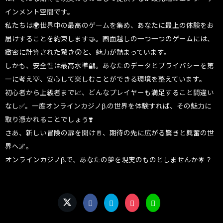
インメント空間です。
私たちは🌍世界中の最高のゲームを集め、あなたに最上の体験をお
届けすることを約束します🤝。画面越しの一つ一つのゲームには、
緻密に計算された驚き😲と、魅力が詰まっています。
しかも、安全性は最高水準🔐。あなたのデータとプライバシーを第
一に考え💡、安心して楽しむことができる環境を整えています。
初心者から上級者まで📈、どんなプレイヤーも満足すること間違い
なし✅。一度オンラインカジノβ.の世界を体験すれば、その魅力に
取り憑かれることでしょう❣️
さあ、新しい冒険の扉を開け🚪、期待の先に広がる驚きと興奮の世
界へ🌌。
オンラインカジノβ.で、あなたの夢を現実のものとしませんか🌟？