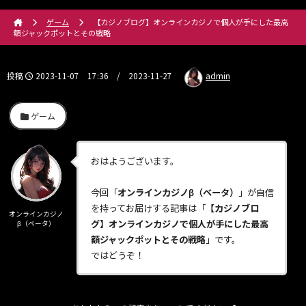
ゲーム
【カジノブログ】オンラインカジノで個人が手にした最高
額ジャックポットとその戦略
admin
投稿
2023-11-07 17:36 / 2023-11-27
ゲーム
おはようございます。
今回「
オンラインカジノβ（ベータ）
」が自信
を持ってお届けする記事は「
【カジノブロ
オンラインカジノ
グ】オンラインカジノで個人が手にした最高
β（ベータ）
額ジャックポットとその戦略
」です。
ではどうぞ！