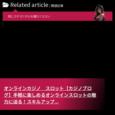
Related article
/ 関連記事
同じカテゴリからお選びください
オンラインカジノ スロット【カジノブロ
グ】手軽に楽しめるオンラインスロットの魅
力に迫る！スキルアップ...