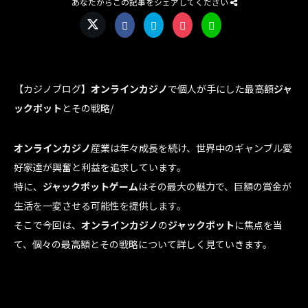
あなたからこの記事をシェアしてください
【カジノブログ】
オンラインカジノ
で個人が手にした最高額
ジャ
ックポット
とその戦略/
オンラインカジノ
産業は年々成長を続け、世界中のギャンブル愛
好家達が興奮と利益を追求しています。
特に、
ジャックポット
ゲーム
はその最大の魅力で、巨額の賞金が
生活を一変させる可能性を提供します。
そこで今回は、
オンラインカジノ
の
ジャックポット
に焦点を当
て、個々の最高額とその戦略について詳しく見ていきます。