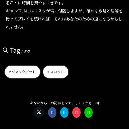
ることに時間を費やすべきです。
ギャンブルにはリスクが常に付随しますが、確かな戦略と理解を
持って
プレイ
を続ければ、それはあなたのための道になるかもし
れません。
Tag
/ タグ
ジャックポット
スロット
あなたからこの記事をシェアしてください