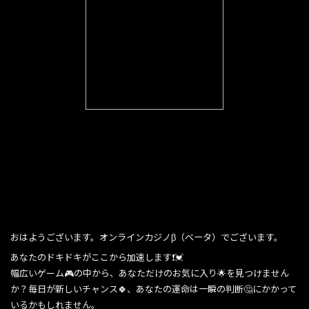
おはようございます。オンラインカジノβ（ベータ）でございます。
あなたのドキドキがここから加速します❗️💓
幅広いゲーム🎮の中から、あなただけのお気に入り🌟を見つけません
か？毎日が新しいチャンス🍀、あなたの運命は一瞬の判断🤔にかかって
いるかもしれません。