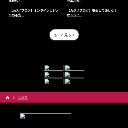
花繚乱！...
の全知識...
ムを体験し、あな
非常に重要です。不正行為を防止す
を見つけることが
に、信頼性の高いライセンスを持つ
合わせることで、
を選ぶことがポイントです。また、
【カジノブログ】オンラインカジノ
【カジノブログ】安心して楽しむ！
ノを楽しむことが
報保護のためのアンチハッキング対
への不安...
オンライ...
無投資で最大のリ
公正なゲーム運営がされているかを
ンカジノの無料リ
ることも大切。そして、何より自己
ました。これから
重要。無理な賭けや長時間のプレイ
る方や、無料で楽
け、リスク管理を行いながら楽しむ
もっと見る
ぜひ参考にしてく
大切です。
まとめとこれからのオン
ンカジノ
オンラインカジノは、手軽に本格的
ノ体験が出来る魅力的な世界です。
し、それと同時にリスクも伴ってい
安全なサイト選びと自己管理を心が
全に楽しむことが大切です。これか
ンラインカジノは、テクノロジーの
ともに更なる発展と可能性を秘めて
す。それぞれの適切な楽しみ方を見
カジノライフを満喫しましょう。
2023年