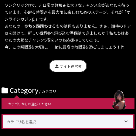
ワンクリック🖱で、非日常の興奮🔥と大きなチャンス🎲があなたを待っ
ています。心躍る時間🎉を最大限に楽しむためのステージ、それが「オ
ンラインカジノβ.」です。
あなたの一歩👣を躊躇わせるものは何もありません。さぁ、期待のドア
🚪を開けて、新しい世界🌐へ飛び込む準備はできましたか？私たちはあ
なたの大胆なチャレンジ🎖をいつも応援📣しています。
今、この瞬間⏳を大切に、一緒に最高の時間⌛️を過ごしましょう！🥂
サイト運営者
Category
/ カテゴリ
カテゴリからお選びください