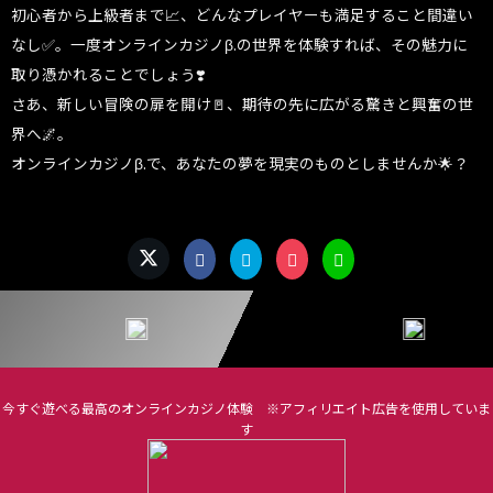
初心者から上級者まで📈、どんなプレイヤーも満足すること間違い
なし✅。一度オンラインカジノβ.の世界を体験すれば、その魅力に
取り憑かれることでしょう❣️
さあ、新しい冒険の扉を開け🚪、期待の先に広がる驚きと興奮の世
界へ🌌。
オンラインカジノβ.で、あなたの夢を現実のものとしませんか🌟？
今すぐ遊べる最高のオンラインカジノ体験 ※アフィリエイト広告を使用していま
す