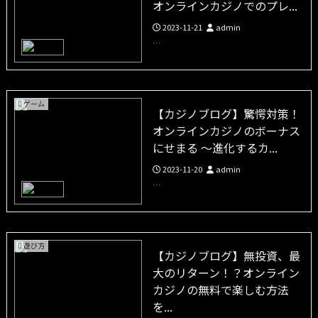
オンラインカジノでのプレ...
2023-11-21
admin
…
ゲーム
【カジノブログ】驚愕対策！
オンラインカジノのボーナス
にせまる ～進化するカ...
2023-11-20
admin
…
遊び方
【カジノブログ】無投資、最
大のリターン！？オンライン
カジノの無料で楽しむ方法
を...