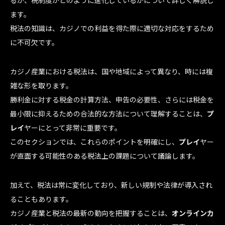
るか、税制度がどのように進化しているかについて詳しく解説し
ます。
税法の知識は、カジノでの利益を得た際に適切な対応をするため
に不可欠です。
カジノ産業における税法は、国や地域によって異なり、時には複
雑な形を取ります。
勝利金に対する税金の計算方法、申告の必要性、さらには税金を
最小限に抑えるための合法的な方法について理解することは、
プ
レイ
ヤーにとって非常に重要です。
このセクションでは、これらのポイントを明確にし、
プレイ
ヤー
が直面する可能性のある税法上の課題について議論します。
加えて、税法は常に変化しており、新しい規制や法律が導入され
ることもあります。
カジノ産業と税法の最新の動向を把握することは、
オンラインカ