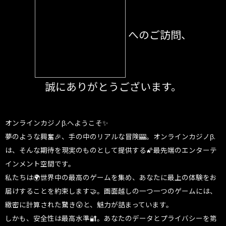
へのご訪問、
誠にありがとうございます。
オンラインカジノβ.へようこそ✨
夢のような興奮🎉、手の中のリアルな冒険🎰。オンラインカジノβ.
は、そんな期待を現実のものとして提供する🌠最先端のエンターテ
インメント空間です。
私たちは🌍世界中の最高のゲームを集め、あなたに最上の体験をお
届けすることを約束します🤝。画面越しの一つ一つのゲームには、
緻密に計算された驚き😲と、魅力が詰まっています。
しかも、安全性は最高水準🔐。あなたのデータとプライバシーを第