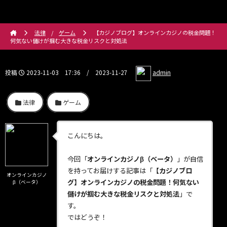
法律
/
ゲーム
【カジノブログ】オンラインカジノの税金問題！
何気ない儲けが掴む大きな税金リスクと対処法
admin
投稿
2023-11-03 17:36 / 2023-11-27
法律
ゲーム
こんにちは。
今回「
オンラインカジノβ（ベータ）
」が自信
を持ってお届けする記事は「
【カジノブロ
オンラインカジノ
グ】オンラインカジノの税金問題！何気ない
β（ベータ）
儲けが掴む大きな税金リスクと対処法
」で
す。
ではどうぞ！