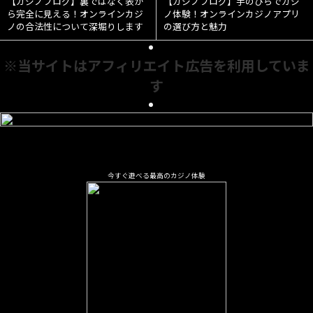
【カジノブログ】裏ではなく表か
【カジノブログ】手のひらでカジ
ら完全に見える！オンラインカジ
ノ体験！オンラインカジノアプリ
ノの合法性について深堀りします
の選び方と魅力
※当サイトはアフィリエイト広告を利用していま
す
今すぐ遊べる最高のカジノ体験