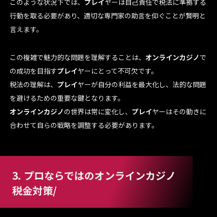
このような状況下では、
プレイ
ヤーは自己責任で税法に準拠する
行動を取る必要があり、適切な専門家の助言を仰ぐことが賢明と
言えます。
この複雑で魅力的な問題を理解することは、
オンラインカジノ
で
の成功を目指す
プレイ
ヤーにとって不可欠です。
税法の理解は、
プレイ
ヤーが自分の利益を最大化し、法的な問題
を避けるための重要な鍵となります。
オンラインカジノ
の世界は常に変化し、
プレイ
ヤーはその動きに
合わせて自らの戦略を調整する必要があります。
3. プロならではの
オンラインカジノ
税金対策/