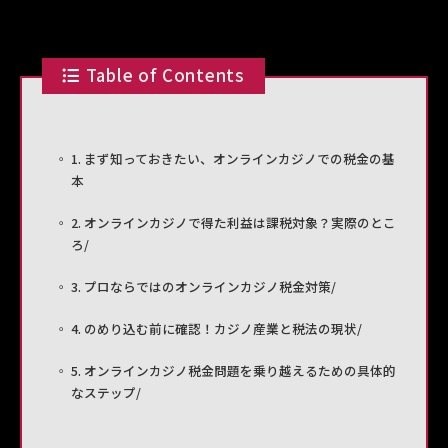
Table of Contents
1. まず知っておきたい、オンラインカジノでの税金の基
本
2. オンラインカジノで得た利益は課税対象？実際のとこ
ろ/
3. プロならではのオンラインカジノ税金対策/
4. のめり込む前に確認！カジノ産業と税法の現状/
5. オンラインカジノ税金問題を乗り越えるための具体的
なステップ/