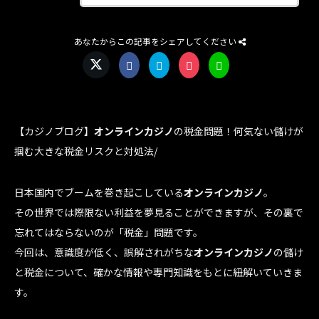
あなたからこの記事をシェアしてください
【カジノブログ】
オンラインカジノ
の税金問題！何気ない儲けが
掴む大きな税金リスクと対処法/
日本国内でブームを巻き起こしている
オンラインカジノ
。
その世界では際限ない利益を夢見ることができますが、その裏で
忘れてはならないのが「税金」問題です。
今回は、意識度が低く、誤解されがちな
オンラインカジノ
の儲け
と税金について、確かな情報や専門知識をもとに紐解いていきま
す。