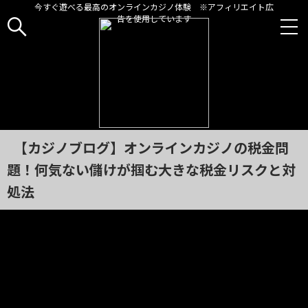
今すぐ遊べる最高のオンラインカジノ体験 ※アフィリエイト広
告を使用しています
【カジノブログ】オンラインカジノの税金問
題！何気ない儲けが掴む大きな税金リスクと対
処法