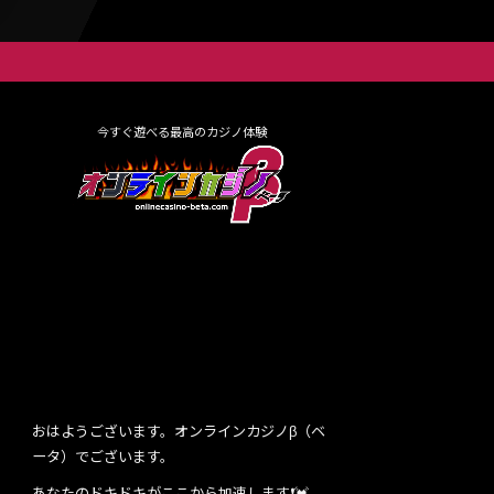
！
今すぐ遊べる最高のカジノ体験
おはようございます。オンラインカジノβ（ベ
ータ）でございます。
あなたのドキドキがここから加速します❗️💓