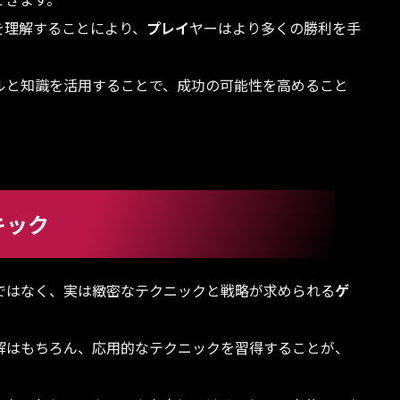
を理解することにより、
プレイ
ヤーはより多くの勝利を手
ルと知識を活用することで、成功の可能性を高めること
キック
ではなく、実は緻密なテクニックと戦略が求められる
ゲ
解はもちろん、応用的なテクニックを習得することが、