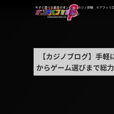
今すぐ遊べる最高のオンラインカジノ体験 ※アフィリ
【カジノブログ】手軽
からゲーム選びまで総