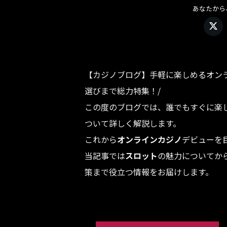
あなたから
【カジノブログ】手軽に楽しめるオン
選びまで総力特集！/
この度のブログでは、誰でもすぐに楽
ついて詳しく解説します。
これから
オンラインカジノ
デビューを
当記事では
スロット
の魅力についてか
策まで役立つ情報をお届けします。