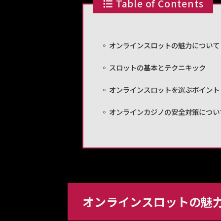
Table of Contents
オンラインスロットの魅力について
スロットの基本とテクニキック
オンラインスロットを選ぶポイント
オンラインカジノの安全対策につい
オンライン
スロット
の魅