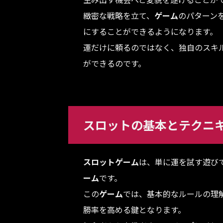
緻密な戦略を立て、
ゲーム
のパターン
にすることができるようになります。
運だけに頼るのではなく、独自のスキ
ができるのです。
スロット
の基本とテクニ
スロット
ゲーム
は、単に運を試す遊び
ーム
です。
この
ゲーム
では、基本的なルールの理
勝率を高める鍵となります。