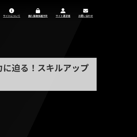
サイトについて
個人情報保護方針
サイト運営者
お問い合わせ
力に迫る！スキルアップ