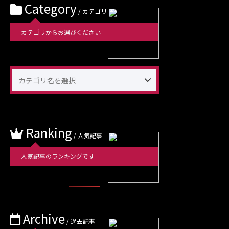
Category
/ カテゴリ
カテゴリからお選びください
Ranking
/ 人気記事
人気記事のランキングです
Archive
/ 過去記事