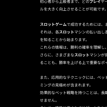
初心者から上級者まで、どの
プレイ
ヤ
ルを大きく向上させることが可能です
スロット
ゲーム
で成功するためには、
それは、各
スロット
マシンの払い出し
を知ることから始まります。
これらの情報は、勝利の確率を理解し
さらに、さまざまな
スロット
マシンが
ることも、勝率を上げる上で重要なポ
また、応用的なテクニックには、ベッ
ミングの見極めが含まれます。
効果的なベット戦略を持つことは、長
せません。