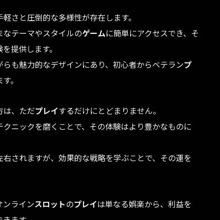
手軽さと圧倒的な多様性が存在します。
まなテーマやスタイルの
ゲーム
に簡単にアクセスでき、そ
験を提供します。
がらも魅力的なデザインにあり、初心者からベテラン
プ
ます。
方は、ただ
プレイ
するだけにとどまりません。
テクニックを磨くことで、その体験はより豊かなものに
左右されますが、効果的な戦略を学ぶことで、その運を
オンライン
スロット
の
プレイ
は単なる娯楽から、利益を
できます。