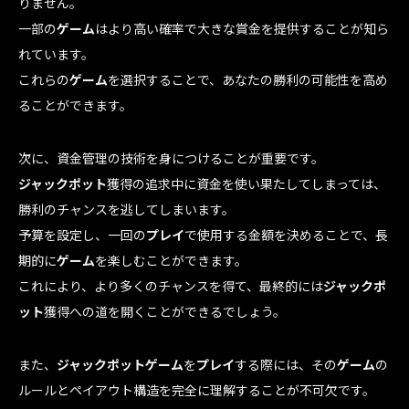
りません。
一部の
ゲーム
はより高い確率で大きな賞金を提供することが知ら
れています。
これらの
ゲーム
を選択することで、あなたの勝利の可能性を高め
ることができます。
次に、資金管理の技術を身につけることが重要です。
ジャックポット
獲得の追求中に資金を使い果たしてしまっては、
勝利のチャンスを逃してしまいます。
予算を設定し、一回の
プレイ
で使用する金額を決めることで、長
期的に
ゲーム
を楽しむことができます。
これにより、より多くのチャンスを得て、最終的には
ジャックポ
ット
獲得への道を開くことができるでしょう。
また、
ジャックポット
ゲーム
を
プレイ
する際には、その
ゲーム
の
ルールとペイアウト構造を完全に理解することが不可欠です。