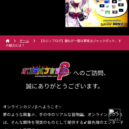
ゲーム
【カジノブログ】誰もが一度は夢見るジャックポット、そ
の魅力とは？
へのご訪問、
誠にありがとうございます。
オンラインカジノβ.へようこそ✨
夢のような興奮🎉、手の中のリアルな冒険🎰。オンラインカジノβ.
は、そんな期待を現実のものとして提供する🌠最先端のエンターテ