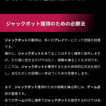
ジャックポット
獲得のための必勝法
ジャックポット
の獲得は、多くの
プレイ
ヤーにとって究極の目標
です。
確かに、
ジャックポット
を当てることは大きく確率に依存します
が、ただ運に任せるだけではなく、戦略を練ることも大切です。
ここでは、
ジャックポット
を獲得するための具体的な方法を紹介
し、あなたがこの目標に一歩近づくための支援をします。
まず、
ジャックポット
獲得のための戦略を練る際には、
ゲーム
選
択が重要です。
全ての
ゲーム
が同じ確率で
ジャックポット
を提供するわけではあ