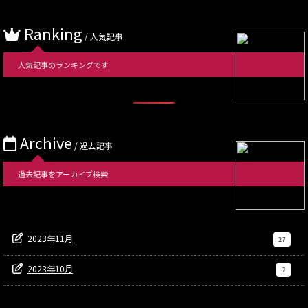
Ranking
/ 人気記事
人気記事のランキングです
Archive
/ 過去記事
過去記事をアーカイブ検索
2023年11月
27
2023年10月
2