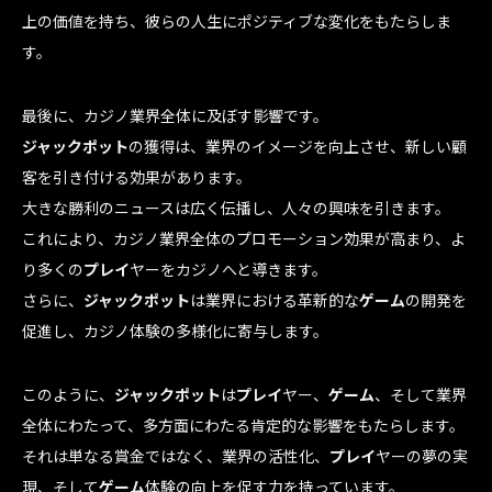
上の価値を持ち、彼らの人生にポジティブな変化をもたらしま
す。
最後に、カジノ業界全体に及ぼす影響です。
ジャックポット
の獲得は、業界のイメージを向上させ、新しい顧
客を引き付ける効果があります。
大きな勝利のニュースは広く伝播し、人々の興味を引きます。
これにより、カジノ業界全体のプロモーション効果が高まり、よ
り多くの
プレイ
ヤーをカジノへと導きます。
さらに、
ジャックポット
は業界における革新的な
ゲーム
の開発を
促進し、カジノ体験の多様化に寄与します。
このように、
ジャックポット
は
プレイ
ヤー、
ゲーム
、そして業界
全体にわたって、多方面にわたる肯定的な影響をもたらします。
それは単なる賞金ではなく、業界の活性化、
プレイ
ヤーの夢の実
現、そして
ゲーム
体験の向上を促す力を持っています。