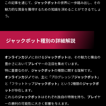
この記事を通じて、
ジャックポット
の世界に一歩踏み出し、その
魅力的な賞金を獲得するための知識を深めることができるでしょ
う。
ジャックポット
種別の詳細解説
オンラインカジノ
における
ジャックポット
は、その魅力と機会の
豊かさにおいて
プレイ
ヤーの注目を集めています。
特に重要なのが、
ジャックポット
の種類に関する理解です。
オンラインカジノ
では、主に「プログレッシブ
ジャックポット
」
と「フラットトップ
ジャックポット
」という2種類の
ジャックポ
ット
が存在します。
これらの
ジャックポット
はそれぞれ独自の特徴を持ち、
プレイ
ヤ
ーの勝利の可能性に大きく影響を与えます。