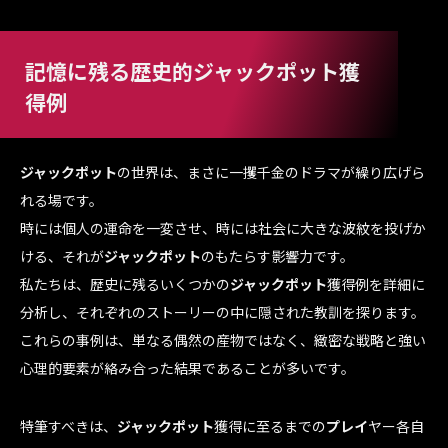
記憶に残る歴史的
ジャックポット
獲
得例
ジャックポット
の世界は、まさに一攫千金のドラマが繰り広げら
れる場です。
時には個人の運命を一変させ、時には社会に大きな波紋を投げか
ける、それが
ジャックポット
のもたらす影響力です。
私たちは、歴史に残るいくつかの
ジャックポット
獲得例を詳細に
分析し、それぞれのストーリーの中に隠された教訓を探ります。
これらの事例は、単なる偶然の産物ではなく、緻密な戦略と強い
心理的要素が絡み合った結果であることが多いです。
特筆すべきは、
ジャックポット
獲得に至るまでの
プレイ
ヤー各自