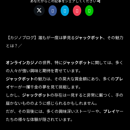
あなたからこの記事をシェアしてください
【カジノブログ】誰もが一度は夢見る
ジャックポット
、その魅力
とは？／
オンラインカジノ
の世界、特に
ジャックポット
に関しては、多く
の人々が強い興味と期待を寄せています。
ジャックポット
の魅力は、その莫大な賞金額にあり、多くの
プレ
イ
ヤーが一攫千金の夢を見て挑戦します。
しかし、
ジャックポット
の存在は一見すると非常に厳つく、手の
届かないもののように感じられるかもしれません。
だが、その背後には、多くの興味深いストーリーや、
プレイ
ヤー
たちの様々な体験が隠されています。