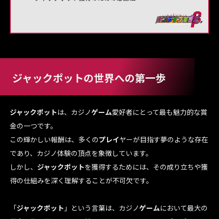
ジャックポット
の世界への第一歩
ジャックポット
は、カジノ
ゲーム
愛好者にとって最も魅力的な賞
金の一つです。
この輝かしい報酬は、多くの
プレイ
ヤーが目指す夢のような存在
であり、カジノ体験の頂点を象徴しています。
しかし、
ジャックポット
を獲得するためには、その成り立ちや獲
得の仕組みを深く理解することが不可欠です。
「
ジャックポット
」という言葉は、カジノ
ゲーム
において最大の