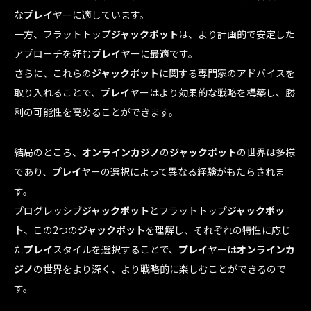
な
プレイ
ヤーに適しています。
一方、フラットトップ
ジャックポット
は、より計画的で安定した
アプローチを好む
プレイ
ヤーに最適です。
さらに、これらの
ジャックポット
に関する専門家のアドバイスを
取り入れることで、
プレイ
ヤーはより効果的な戦略を構築し、勝
利の可能性を高めることができます。
結局のところ、
オンラインカジノ
の
ジャックポット
の世界は多様
であり、
プレイ
ヤーの選択によって異なる経験がもたらされま
す。
プログレッシブ
ジャックポット
とフラットトップ
ジャックポッ
ト
、この2つの
ジャックポット
を理解し、それぞれの特性に応じ
た
プレイ
スタイルを選択することで、
プレイ
ヤーは
オンラインカ
ジノ
の世界をより深く、より戦略的に楽しむことができるので
す。