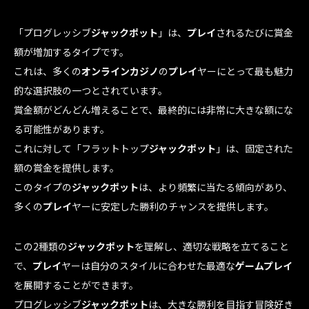
「プログレッシブ
ジャックポット
」は、
プレイ
されるたびに賞金
額が増加するタイプです。
これは、多くの
オンラインカジノ
の
プレイ
ヤーにとって最も魅力
的な選択肢の一つとされています。
賞金額がどんどん増えることで、最終的には非常に大きな額にな
る可能性があります。
これに対して「フラットトップ
ジャックポット
」は、固定された
額の賞金を提供します。
このタイプの
ジャックポット
は、より頻繁に当たる傾向があり、
多くの
プレイ
ヤーに安定した勝利のチャンスを提供します。
この2種類の
ジャックポット
を理解し、適切な戦略を立てること
で、
プレイ
ヤーは自分のスタイルに合わせた最適な
ゲーム
プレイ
を展開することができます。
プログレッシブ
ジャックポット
は、大きな勝利を目指す冒険好き