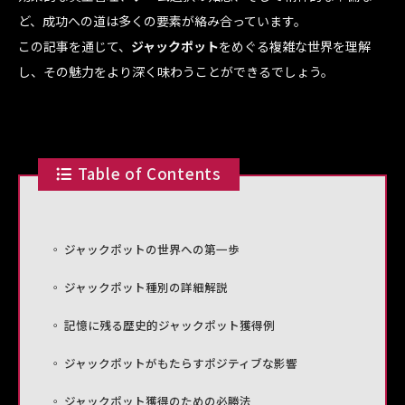
ど、成功への道は多くの要素が絡み合っています。
この記事を通じて、
ジャックポット
をめぐる複雑な世界を理解
し、その魅力をより深く味わうことができるでしょう。
Table of Contents
ジャックポットの世界への第一歩
ジャックポット種別の詳細解説
記憶に残る歴史的ジャックポット獲得例
ジャックポットがもたらすポジティブな影響
ジャックポット獲得のための必勝法