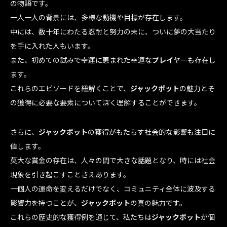
の物語です。
一人一人の背景には、多様な動機や目標が存在します。
中には、数十年にわたる忍耐と努力の末に、ついに夢の大当たり
を手に入れた人もいます。
また、初めての試みで幸運に恵まれた幸運な
プレイ
ヤーも存在し
ます。
これらのエピソードを紐解くことで、
ジャックポット
の魅力とそ
の獲得に必要な要素について深く理解することができます。
さらに、
ジャックポット
の獲得がもたらす社会的な影響も注目に
値します。
莫大な賞金の存在は、人々の間で大きな話題となり、時には社会
現象を引き起こすことさえあります。
一個人の運命を変えるだけでなく、コミュニティ全体に波及する
影響力を持つことが、
ジャックポット
の真の魅力です。
これらの歴史的な獲得例を通じて、私たちは
ジャックポット
が個