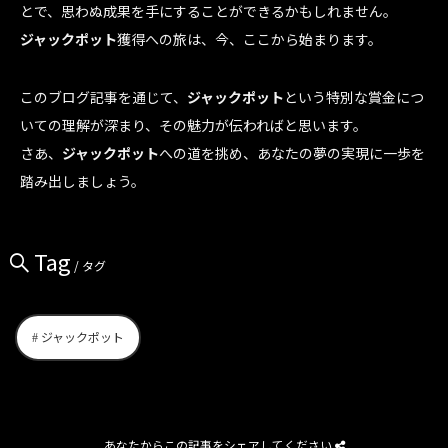
とで、思わぬ成果を手にすることができるかもしれません。
ジャックポット
獲得への旅は、今、ここから始まります。
このブログ記事を通じて、
ジャックポット
という特別な賞金につ
いての理解が深まり、その魅力が伝わればと思います。
さあ、
ジャックポット
への道を挑め、あなたの夢の実現に一歩を
踏み出しましょう。
Tag
/ タグ
ジャックポット
あなたからこの記事をシェアしてください